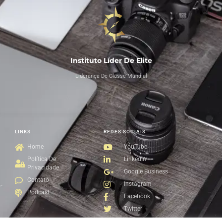
Instituto Líder De Elite
Liderança De Classe Mundial
LINKS
REDES SOCIAIS
Home
YouTube
Política De
LinkedIn
Privacidade
Google Business
Contato
Instagram
Podcast
Facebook
Twitter